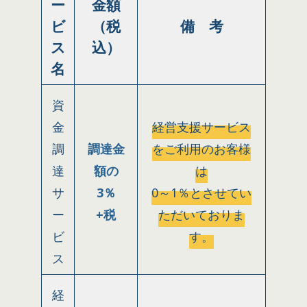
ー
金額
ビ
（税
備
考
ス
込）
名
資
金
経営支援サービス
調
調達金
をご利用のお客様
達
額の
は
サ
3％
0～1％とさせてい
ー
+税
ただいておりま
ビ
す。
ス
経