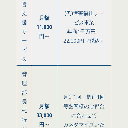
営
支
(例)障害福祉サー
月額
援
ビス事業
11,000
サ
年商1千万円
円～
ー
22,000円（税込）
ビ
ス
管
理
部
月に1回、週に1回
長
月額
等お客様のご都合
代
33,000
に合わせて
行
円～
カスタマイズいた